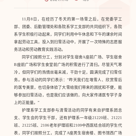
11月8日，在经历了冬天的第一场雪之后，在党委学工
部、团委、后勤管理处和各院系学工支部的共同组织下，各院
系学生积极行动起来，同学们利用中午休息和下午的课余时间
拿起劳动工具，投入到扫雪活动中，开展了一次特殊的志愿服
务活动和劳动教育实践活动。
同学们按照分工，分别对学生宿舍A座前广场、学生宿舍
B座前广场和学生食堂前广场的积雪进行了清扫。尽管天气寒
冷，但同学们的热情丝毫未减，干劲十足，圆满完成了扫雪任
务。参与活动的同学们表示：“昨天我们在堆雪人、欣赏雪后
的医专美景，也切身体验了大雪给我们带来的困扰和不便，能
够参加扫雪活动，也是我们应该做的，向大家传递医专学子身
上的正能量。”
护理系学工支部参与清雪活动的同学有来自护理系团总
支、学生会的学生干部，还有护理系一年级21220班、21221
班、21225班、2106老年护理班和2109中西医结合班的学生代
表，同学们按照分工，完成了A座男生宿舍楼、图书馆西广场