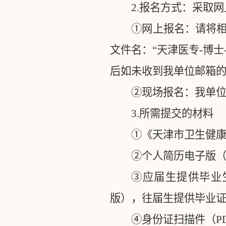
2.
报名方式：采取网
①网上报名：请将
文件名：“天津医专
-
博士
后如未收到我单位邮箱
②现场报名：我单
3.
所需提交的材料
①《天津市卫生健
②个人简历电子版
③应届生提供毕业
版），往届生提供毕业
④身份证扫描件（
P