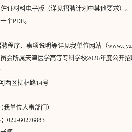
关佐证材料电子版（详见招聘计划中其他要求）。
成一个
PDF
。
招聘程序、事项说明等详见我单位网站（
www.tjyz
委员会所属天津医学高等专科学校
2026
年度公开招
话
河西区柳林路
14
号
（我单位人事部门）
3
；
022-60276883