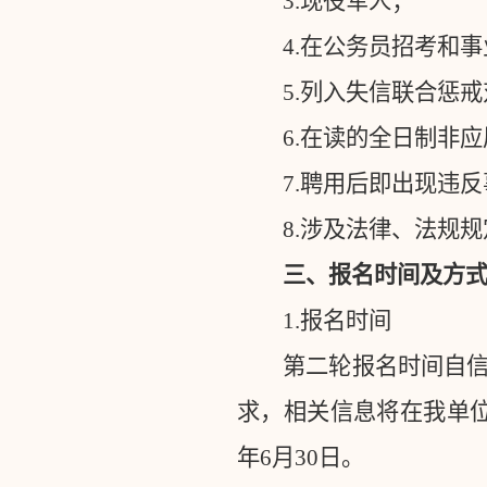
3.
现役军人；
4.
在公务员招考和事
5.
列入失信联合惩戒
6.
在读的全日制非应
7.
聘用后即出现违反
8.
涉及法律、法规规
三、报名时间及方
1.
报名时间
第二轮报名时间自
求，相关信息将在我单
年
6
月
30
日。