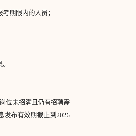
报考期限内的人员；
；
员。
岗位未招满且仍有招聘需
息发布有效期截止到
2026