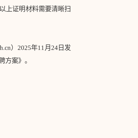
以上证明材料需要清晰扫
h.cn
）
2025
年
11
月
24
日发
聘方案》。