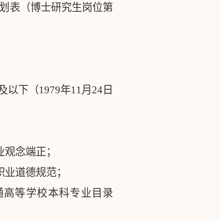
划表（博士研究生岗位第
及以下（
1979
年
11
月
24
日
业观念端正；
职业道德规范；
通高等学校本科专业目录