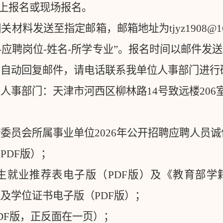
上报名或现场报名。
相关材料发送至指定邮箱，邮箱地址为
tjyz1908@1
-
应聘岗位
-
姓名
-
所学专业”。报名时间以邮件发
的自动回复邮件，请电话联系我单位人事部门进行
位人事部门：天津市河西区柳林路
14
号致远楼
206
康委员会所属事业单位
2026
年公开招聘应聘人员诚
（
PDF
版）；
生就业推荐表电子版（
PDF
版）及《教育部学
证及学位证书电子版（
PDF
版）；
DF
版，正反面在一页）；