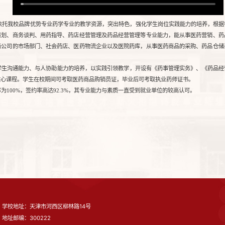
，依托我校品牌优势专业药学专业的教学资源，突出特色，强化学生岗位实践能力的培养，根
策划、商务谈判、用药指导、药店经营管理及药品经营管理等专业能力，能从事医药营销、药
药公司的市场部门、社会药店、医药物流企业以及医院药库，从事医药商品的采购、药品仓储
学生沟通能力、与人协助能力的培养，以实践引领教学，开设有《药事管理实务》、《药品经
核心课程。学生在校期间可考取医药商品购销员证，毕业后可考取执业药师证书。
为100%，签约率高达92.3%，其专业能力与素质一直受到就业单位的较高认可。
学校地址：天津市河西区柳林路14号
地址邮编：300222