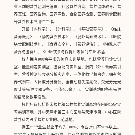
业人群的营养监测与管理、社区营养咨询、营养健康教育、营
养烹饪、营养咨询、营养宣教、食物营养检测、营养膳食配制
等营养技术应用性工作。
开设《内科学》、《外科学》、《基础营养学》、《临床
营养概论》、《肠内营养技术》、《肠外营养技术》、《医院
膳食配制技术》、《食品安全》、《营养评估》、《特殊人群
营养与膳食》、《中医饮食与保健》等多门专业课程。
校内拥有900余平米的仿真实训基地，包括营养门诊实训
室、能量测定实训室、膳食配制实训室、肠内（外）营养实训
室、营养检测与食品分析实训室、一体化教学机房等，拥有营
养代谢车、人体成分分析仪、全自动凯氏定氮仪、荧光分光光
度计等先进仪器设备，价值400余万元。实训基地配备有先进
的信息化教学设备。
校外拥有包括临床营养和公共营养实训基地在内的15家实
习实训基地，其中天津市第三中心医院与天津市第一中心医院
营养科为医学营养专业的示范基地。
近五年毕业生就业率均为100%，专业对口率90%以上。
年招生人数呈逐年上升趋势，专业影响力和办学声誉不断提