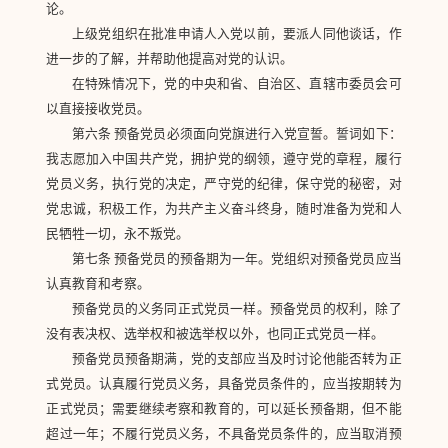
论。
上级党组织在批准申请人入党以前，要派人同他谈话，作
进一步的了解，并帮助他提高对党的认识。
在特殊情况下，党的中央和省、自治区、直辖市委员会可
以直接接收党员。
第六条 预备党员必须面向党旗进行入党宣誓。誓词如下：
我志愿加入中国共产党，拥护党的纲领，遵守党的章程，履行
党员义务，执行党的决定，严守党的纪律，保守党的秘密，对
党忠诚，积极工作，为共产主义奋斗终身，随时准备为党和人
民牺牲一切，永不叛党。
第七条 预备党员的预备期为一年。党组织对预备党员应当
认真教育和考察。
预备党员的义务同正式党员一样。预备党员的权利，除了
没有表决权、选举权和被选举权以外，也同正式党员一样。
预备党员预备期满，党的支部应当及时讨论他能否转为正
式党员。认真履行党员义务，具备党员条件的，应当按期转为
正式党员；需要继续考察和教育的，可以延长预备期，但不能
超过一年；不履行党员义务，不具备党员条件的，应当取消预