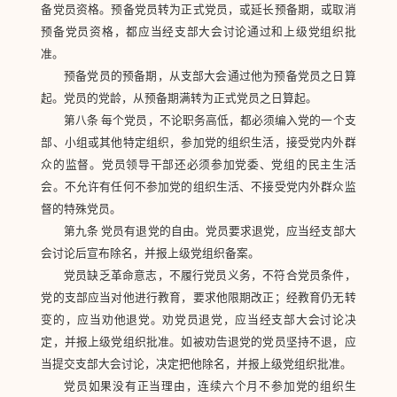
备党员资格。预备党员转为正式党员，或延长预备期，或取消
预备党员资格，都应当经支部大会讨论通过和上级党组织批
准。
预备党员的预备期，从支部大会通过他为预备党员之日算
起。党员的党龄，从预备期满转为正式党员之日算起。
第八条 每个党员，不论职务高低，都必须编入党的一个支
部、小组或其他特定组织，参加党的组织生活，接受党内外群
众的监督。党员领导干部还必须参加党委、党组的民主生活
会。不允许有任何不参加党的组织生活、不接受党内外群众监
督的特殊党员。
第九条 党员有退党的自由。党员要求退党，应当经支部大
会讨论后宣布除名，并报上级党组织备案。
党员缺乏革命意志，不履行党员义务，不符合党员条件，
党的支部应当对他进行教育，要求他限期改正；经教育仍无转
变的，应当劝他退党。劝党员退党，应当经支部大会讨论决
定，并报上级党组织批准。如被劝告退党的党员坚持不退，应
当提交支部大会讨论，决定把他除名，并报上级党组织批准。
党员如果没有正当理由，连续六个月不参加党的组织生