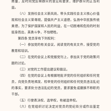
商量，及时向党反映群众的意见和要求，维护群众的正当利
益。
（八）发扬社会主义新风尚，带头实践社会主义核心价值
观和社会主义荣辱观，提倡共产主义道德，弘扬中华民族传统
美德，为了保护国家和人民的利益，在一切困难和危险的时刻
挺身而出，英勇斗争，不怕牺牲。
第四条 党员享有下列权利：
（一）参加党的有关会议，阅读党的有关文件，接受党的
教育和培训。
（二）在党的会议上和党报党刊上，参加关于党的政策问
题的讨论。
（三）对党的工作提出建议和倡议。
（四）在党的会议上有根据地批评党的任何组织和任何党
员，向党负责地揭发、检举党的任何组织和任何党员违法乱纪
的事实，要求处分违法乱纪的党员，要求罢免或撤换不称职的
干部。
（五）行使表决权、选举权，有被选举权。
（六）在党组织讨论决定对党员的党纪处分或作出鉴定