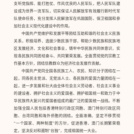
支听党指挥、能打胜仗、作风优良的人民军队，把人民军队建
设成为世界一流军队，切实保证人民解放军有效履行新时代军
队使命任务，充分发挥人民解放军在巩固国防、保卫祖国和参
加社会主义现代化建设中的作用。
中国共产党维护和发展平等团结互助和谐的社会主义民族
关系，积极培养、选拔少数民族干部，帮助少数民族和民族地
区发展经济、文化和社会事业，铸牢中华民族共同体意识，实
现各民族共同团结奋斗、共同繁荣发展。全面贯彻党的宗教工
作基本方针，团结信教群众为经济社会发展作贡献。
中国共产党同全国各民族工人、农民、知识分子团结在一
起，同各民主党派、无党派人士、各民族的爱国力量团结在一
起，进一步发展和壮大由全体社会主义劳动者、社会主义事业
的建设者、拥护社会主义的爱国者、拥护祖国统一和致力于中
华民族伟大复兴的爱国者组成的最广泛的爱国统一战线。不断
加强全国人民包括香港特别行政区同胞、澳门特别行政区同
胞、台湾同胞和海外侨胞的团结。全面准确、坚定不移贯彻
“一个国家、两种制度”的方针，促进香港、澳门长期繁荣稳
定，坚决反对和遏制“台独”，完成祖国统一大业。