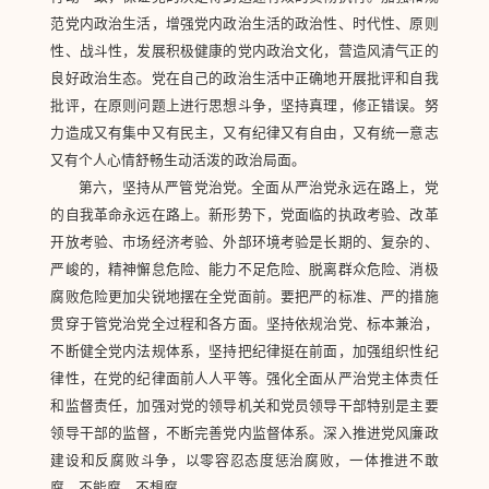
范党内政治生活，增强党内政治生活的政治性、时代性、原则
性、战斗性，发展积极健康的党内政治文化，营造风清气正的
良好政治生态。党在自己的政治生活中正确地开展批评和自我
批评，在原则问题上进行思想斗争，坚持真理，修正错误。努
力造成又有集中又有民主，又有纪律又有自由，又有统一意志
又有个人心情舒畅生动活泼的政治局面。
第六，坚持从严管党治党。全面从严治党永远在路上，党
的自我革命永远在路上。新形势下，党面临的执政考验、改革
开放考验、市场经济考验、外部环境考验是长期的、复杂的、
严峻的，精神懈怠危险、能力不足危险、脱离群众危险、消极
腐败危险更加尖锐地摆在全党面前。要把严的标准、严的措施
贯穿于管党治党全过程和各方面。坚持依规治党、标本兼治，
不断健全党内法规体系，坚持把纪律挺在前面，加强组织性纪
律性，在党的纪律面前人人平等。强化全面从严治党主体责任
和监督责任，加强对党的领导机关和党员领导干部特别是主要
领导干部的监督，不断完善党内监督体系。深入推进党风廉政
建设和反腐败斗争，以零容忍态度惩治腐败，一体推进不敢
腐、不能腐、不想腐。