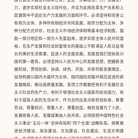
国社会主义建设的根本任务，是进一步解放生产力，发展生产
力，逐步实现社会主义现代化，并且为此而改革生产关系和上
层建筑中不适应生产力发展的方面和环节。必须坚持和完善公
有制为主体、多种所有制经济共同发展，按劳分配为主体、多
种分配方式并存，社会主义市场经济体制等基本经济制度，鼓
励一部分地区和一部分人先富起来，逐步实现全体人民共同富
裕，在生产发展和社会财富增长的基础上不断满足人民日益增
长的美好生活需要，促进人的全面发展。发展是我们党执政兴
国的第一要务。必须坚持以人民为中心的发展思想，把握新发
展阶段，贯彻创新、协调、绿色、开放、共享的新发展理念，
加快构建以国内大循环为主体、国内国际双循环相互促进的新
发展格局，推动高质量发展。各项工作都要把有利于发展社会
主义社会的生产力，有利于增强社会主义国家的综合国力，有
利于提高人民的生活水平，作为总的出发点和检验标准，尊重
劳动、尊重知识、尊重人才、尊重创造，做到发展为了人民、
发展依靠人民、发展成果由人民共享。必须按照中国特色社会
主义事业“五位一体”总体布局和“四个全面”战略布局，统筹推
进经济建设、政治建设、文化建设、社会建设、生态文明建