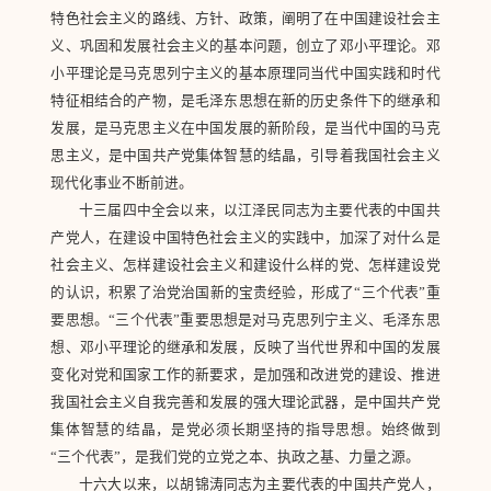
特色社会主义的路线、方针、政策，阐明了在中国建设社会主
义、巩固和发展社会主义的基本问题，创立了邓小平理论。邓
小平理论是马克思列宁主义的基本原理同当代中国实践和时代
特征相结合的产物，是毛泽东思想在新的历史条件下的继承和
发展，是马克思主义在中国发展的新阶段，是当代中国的马克
思主义，是中国共产党集体智慧的结晶，引导着我国社会主义
现代化事业不断前进。
十三届四中全会以来，以江泽民同志为主要代表的中国共
产党人，在建设中国特色社会主义的实践中，加深了对什么是
社会主义、怎样建设社会主义和建设什么样的党、怎样建设党
的认识，积累了治党治国新的宝贵经验，形成了“三个代表”重
要思想。“三个代表”重要思想是对马克思列宁主义、毛泽东思
想、邓小平理论的继承和发展，反映了当代世界和中国的发展
变化对党和国家工作的新要求，是加强和改进党的建设、推进
我国社会主义自我完善和发展的强大理论武器，是中国共产党
集体智慧的结晶，是党必须长期坚持的指导思想。始终做到
“三个代表”，是我们党的立党之本、执政之基、力量之源。
十六大以来，以胡锦涛同志为主要代表的中国共产党人，