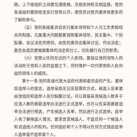
题。上下级组织之间要互通情报、互相支持和互相监督。党的
各级组织要按规定实行党务公开，使党员对党内事务有更多的
了解和参与。
（五）党的各级委员会实行集体领导和个人分工负责相结
合的制度。凡属重大问题都要按照集体领导、民主集中、个别
酝酿、会议决定的原则，由党的委员会集体讨论，作出决定；
委员会成员要根据集体的决定和分工，切实履行自己的职责。
（六）党禁止任何形式的个人崇拜。要保证党的领导人的
活动处于党和人民的监督之下，同时维护一切代表党和人民利
益的领导人的威信。
第十一条 党的各级代表大会的代表和委员会的产生，要体
现选举人的意志。选举采用无记名投票的方式。候选人名单要
由党组织和选举人充分酝酿讨论。可以直接采用候选人数多于
应选人数的差额选举办法进行正式选举。也可以先采用差额选
举办法进行预选，产生候选人名单，然后进行正式选举。选举
人有了解候选人情况、要求改变候选人、不选任何一个候选人
和另选他人的权利。任何组织和个人不得以任何方式强迫选举
人选举或不选举某个人。