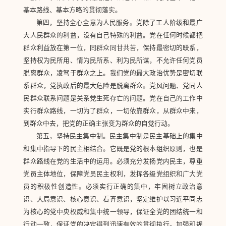
基本路线、基本方略的贯彻落实。
第四，坚持全心全意为人民服务。党除了工人阶级和最广
大人民群众的利益，没有自己特殊的利益。党在任何时候都把
群众利益放在第一位，同群众同甘共苦，保持最密切的联系，
坚持权为民所用、情为民所系、利为民所谋，不允许任何党员
脱离群众，凌驾于群众之上。我们党的最大政治优势是密切联
系群众，党执政后的最大危险是脱离群众。党风问题、党同人
民群众联系问题是关系党生死存亡的问题。党在自己的工作中
实行群众路线，一切为了群众，一切依靠群众，从群众中来，
到群众中去，把党的正确主张变为群众的自觉行动。
第五，坚持民主集中制。民主集中制是民主基础上的集中
和集中指导下的民主相结合。它既是党的根本组织原则，也是
群众路线在党的生活中的运用。必须充分发扬党内民主，尊重
党员主体地位，保障党员民主权利，发挥各级党组织和广大党
员的积极性创造性。必须实行正确的集中，牢固树立政治意
识、大局意识、核心意识、看齐意识，坚定维护以习近平同志
为核心的党中央权威和集中统一领导，保证全党的团结统一和
行动一致，保证党的决定得到迅速有效的贯彻执行。加强和规