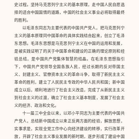
史过程。坚持马克思列宁主义的基本原理，走中国人民自愿选
择的适合中国国情的道路，中国的社会主义事业必将取得最终
的胜利。
以毛泽东同志为主要代表的中国共产党人，把马克思列宁
主义的基本原理同中国革命的具体实践结合起来，创立了毛泽
东思想。毛泽东思想是马克思列宁主义在中国的运用和发展，
是被实践证明了的关于中国革命和建设的正确的理论原则和经
验总结，是中国共产党集体智慧的结晶。在毛泽东思想指引
下，中国共产党领导全国各族人民，经过长期的反对帝国主
义、封建主义、官僚资本主义的革命斗争，取得了新民主主义
革命的胜利，建立了人民民主专政的中华人民共和国；新中国
成立以后，顺利地进行了社会主义改造，完成了从新民主主义
到社会主义的过渡，确立了社会主义基本制度，发展了社会主
义的经济、政治和文化。
十一届三中全会以来，以邓小平同志为主要代表的中国共
产党人，总结新中国成立以来正反两方面的经验，解放思想，
实事求是，实现全党工作中心向经济建设的转移，实行改革开
放，开辟了社会主义事业发展的新时期，逐步形成了建设中国