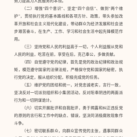
努力提高为人民服务的本领。
（二）增强“四个意识”、坚定“四个自信”、做到“两个维
护”，贯彻执行党的基本路线和各项方针、政策，带头参加改
革开放和社会主义现代化建设，带动群众为经济发展和社会进
步艰苦奋斗，在生产、工作、学习和社会生活中起先锋模范作
用。
（三）坚持党和人民的利益高于一切，个人利益服从党和
人民的利益，吃苦在前，享受在后，克己奉公，多做贡献。
（四）自觉遵守党的纪律，首先是党的政治纪律和政治规
矩，模范遵守国家的法律法规，严格保守党和国家的秘密，执
行党的决定，服从组织分配，积极完成党的任务。
（五）维护党的团结和统一，对党忠诚老实，言行一致，
坚决反对一切派别组织和小集团活动，反对阳奉阴违的两面派
行为和一切阴谋诡计。
（六）切实开展批评和自我批评，勇于揭露和纠正违反党
的原则的言行和工作中的缺点、错误，坚决同消极腐败现象作
斗争。
（七）密切联系群众，向群众宣传党的主张，遇事同群众