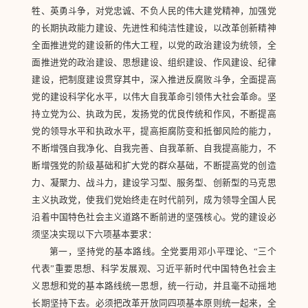
牲、英勇斗争，对党忠诚、不负人民的伟大建党精神，加强党
的长期执政能力建设、先进性和纯洁性建设，以改革创新精神
全面推进党的建设新的伟大工程，以党的政治建设为统领，全
面推进党的政治建设、思想建设、组织建设、作风建设、纪律
建设，把制度建设贯穿其中，深入推进反腐败斗争，全面提高
党的建设科学化水平，以伟大自我革命引领伟大社会革命。坚
持立党为公、执政为民，发扬党的优良传统和作风，不断提高
党的领导水平和执政水平，提高拒腐防变和抵御风险的能力，
不断增强自我净化、自我完善、自我革新、自我提高能力，不
断增强党的阶级基础和扩大党的群众基础，不断提高党的创造
力、凝聚力、战斗力，建设学习型、服务型、创新型的马克思
主义执政党，使我们党始终走在时代前列，成为领导全国人民
沿着中国特色社会主义道路不断前进的坚强核心。党的建设必
须坚决实现以下六项基本要求：
第一，坚持党的基本路线。全党要用邓小平理论、“三个
代表”重要思想、科学发展观、习近平新时代中国特色社会主
义思想和党的基本路线统一思想，统一行动，并且毫不动摇地
长期坚持下去。必须把改革开放同四项基本原则统一起来，全