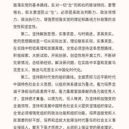
面落实党的基本路线，反对一切“左”的和右的错误倾向，要警
惕右，但主要是防止“左”。必须提高政治判断力、政治领悟
力、政治执行力，增强贯彻落实党的理论和路线方针政策的自
觉性和坚定性。
第二，坚持解放思想，实事求是，与时俱进，求真务实。
党的思想路线是一切从实际出发，理论联系实际，实事求是，
在实践中检验真理和发展真理。全党必须坚持这条思想路线，
积极探索，大胆试验，开拓创新，创造性地开展工作，不断研
究新情况，总结新经验，解决新问题，在实践中丰富和发展马
克思主义，推进马克思主义中国化时代化。
第三，坚持新时代党的组织路线。全面贯彻习近平新时代
中国特色社会主义思想，以组织体系建设为重点，着力培养忠
诚干净担当的高素质干部，着力集聚爱国奉献的各方面优秀人
才，坚持德才兼备、以德为先、任人唯贤，为坚持和加强党的
全面领导、坚持和发展中国特色社会主义提供坚强组织保证。
全党必须增强党组织的政治功能和组织功能，培养选拔党和人
民需要的好干部，培养和造就大批堪当时代重任的社会主义事
业接班人，聚天下英才而用之，从组织上保证党的基本理论、