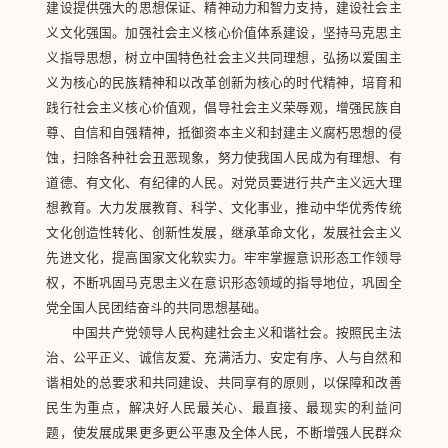
建设提供强大的思想保证、精神动力和智力支持，建设社会主
义文化强国。加强社会主义核心价值体系建设，坚持马克思主
义指导思想，树立中国特色社会主义共同理想，弘扬以爱国主
义为核心的民族精神和以改革创新为核心的时代精神，培育和
践行社会主义核心价值观，倡导社会主义荣辱观，增强民族自
尊、自信和自强精神，抵御资本主义和封建主义腐朽思想的侵
蚀，扫除各种社会丑恶现象，努力使我国人民成为有理想、有
道德、有文化、有纪律的人民。对党员要进行共产主义远大理
想教育。大力发展教育、科学、文化事业，推动中华优秀传统
文化创造性转化、创新性发展，继承革命文化，发展社会主义
先进文化，提高国家文化软实力。牢牢掌握意识形态工作领导
权，不断巩固马克思主义在意识形态领域的指导地位，巩固全
党全国人民团结奋斗的共同思想基础。
中国共产党领导人民构建社会主义和谐社会。按照民主法
治、公平正义、诚信友爱、充满活力、安定有序、人与自然和
谐相处的总要求和共同建设、共同享有的原则，以保障和改善
民生为重点，解决好人民最关心、最直接、最现实的利益问
题，使发展成果更多更公平惠及全体人民，不断增强人民群众