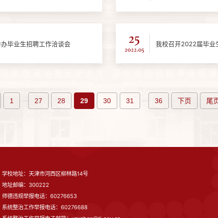
25
举办毕业生招聘工作洽谈会
我校召开2022届毕
2022.05
...
...
1
27
28
29
30
31
36
下页
尾
学校地址：天津市河西区柳林路14号
地址邮编：300222
师德违规举报电话：60276653
系统整治工作举报电话：60276688