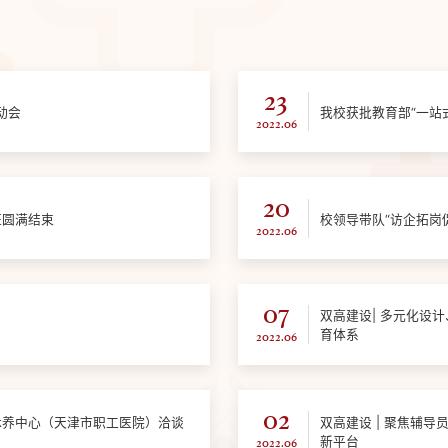
23
动会
我校获批教育部“一站
2022.06
20
班圆满结束
2022.06
07
双高建设| 多元化设
育体系
2022.06
02
休养中心（天津市职工医院）洽谈
双高建设 | 聚焦辅导员专业化、职业化建设,打造辅导员“学思践悟”的
新平台
2022.06