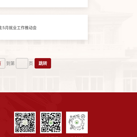
业生5月就业工作推动会
页
跳转
到第
页