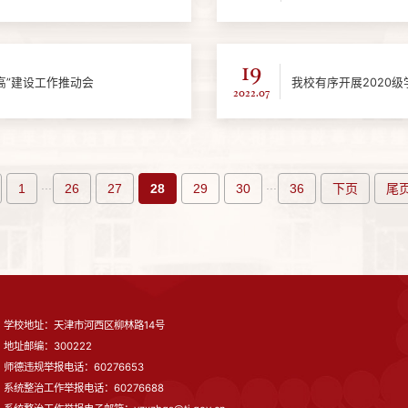
19
高”建设工作推动会
我校有序开展2020
2022.07
...
...
1
26
27
28
29
30
36
下页
尾
学校地址：天津市河西区柳林路14号
地址邮编：300222
师德违规举报电话：60276653
系统整治工作举报电话：60276688