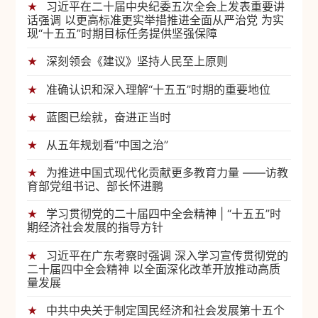
习近平在二十届中央纪委五次全会上发表重要讲
★
话强调 以更高标准更实举措推进全面从严治党 为实
现“十五五”时期目标任务提供坚强保障
深刻领会《建议》坚持人民至上原则
★
准确认识和深入理解“十五五”时期的重要地位
★
蓝图已绘就，奋进正当时
★
从五年规划看“中国之治”
★
为推进中国式现代化贡献更多教育力量 ——访教
★
育部党组书记、部长怀进鹏
学习贯彻党的二十届四中全会精神 | “十五五”时
★
期经济社会发展的指导方针
习近平在广东考察时强调 深入学习宣传贯彻党的
★
二十届四中全会精神 以全面深化改革开放推动高质
量发展
中共中央关于制定国民经济和社会发展第十五个
★